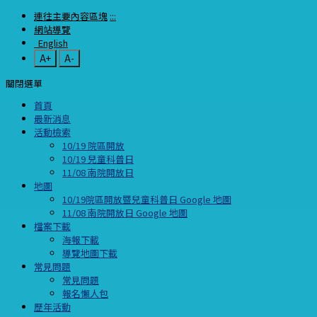
連往主要內容區塊
:::
網站導覽
English
A+
A-
關閉選單
首頁
最新消息
活動檢索
10/19 院區開放
10/19 兒童科普日
11/08 南院開放日
地圖
10/19院區開放暨兒童科普日 Google 地圖
11/08 南院開放日 Google 地圖
檔案下載
海報下載
導覽地圖下載
常見問題
常見問題
報名懶人包
歷年活動