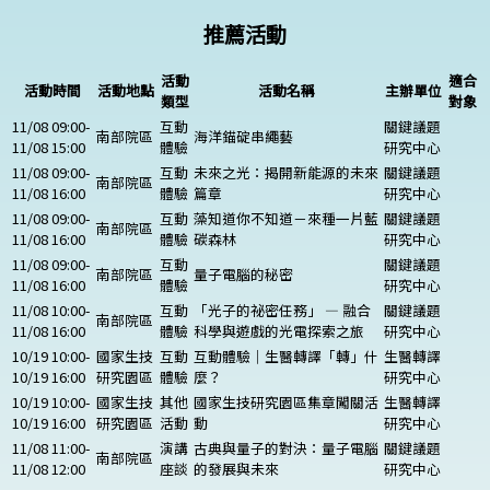
推薦活動
活動
適合
活動時間
活動地點
活動名稱
主辦單位
類型
對象
11/08 09:00-
互動
關鍵議題
南部院區
海洋錨碇串繩藝
11/08 15:00
體驗
研究中心
11/08 09:00-
互動
未來之光：揭開新能源的未來
關鍵議題
南部院區
11/08 16:00
體驗
篇章
研究中心
11/08 09:00-
互動
藻知道你不知道－來種一片藍
關鍵議題
南部院區
11/08 16:00
體驗
碳森林
研究中心
11/08 09:00-
互動
關鍵議題
南部院區
量子電腦的秘密
11/08 16:00
體驗
研究中心
11/08 10:00-
互動
「光子的祕密任務」 — 融合
關鍵議題
南部院區
11/08 16:00
體驗
科學與遊戲的光電探索之旅
研究中心
10/19 10:00-
國家生技
互動
互動體驗｜生醫轉譯「轉」什
生醫轉譯
10/19 16:00
研究園區
體驗
麼？
研究中心
10/19 10:00-
國家生技
其他
國家生技研究園區集章闖關活
生醫轉譯
10/19 16:00
研究園區
活動
動
研究中心
11/08 11:00-
演講
古典與量子的對決：量子電腦
關鍵議題
南部院區
11/08 12:00
座談
的發展與未來
研究中心