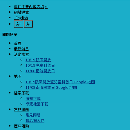
連往主要內容區塊
:::
網站導覽
English
A+
A-
關閉選單
首頁
最新消息
活動檢索
10/19 院區開放
10/19 兒童科普日
11/08 南院開放日
地圖
10/19院區開放暨兒童科普日 Google 地圖
11/08 南院開放日 Google 地圖
檔案下載
海報下載
導覽地圖下載
常見問題
常見問題
報名懶人包
歷年活動