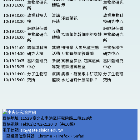
生物學研究
生物學研究
10/19 16:00
體驗
示
所
所
10/19 10:00-
農業科技大
演講
農業生物科
淺談蘭花
10/19 10:30
樓
座談
技研究中心
細胞與個體
細胞與個體
10/19 10:00-
互動
生物學研究
探訪萬能幹細胞的奧妙
生物學研究
10/19 16:00
體驗
所
所
10/19 11:00-
跨領域科技
其他
扭扭樂-大型兒童生態
生物多樣性
10/19 14:30
研究大樓
活動
互動有獎問答遊戲
研究中心
10/19 13:05-
基因體研究
參觀
實驗室參觀- 超高速藥
基因體研究
10/19 15:25
中心
導覽
物篩選實驗室
中心
10/19 14:00-
分子生物研
演講
病毒、疫苗跟中研院的
分子生物研
10/19 15:00
究所
座談
水池塘有什麼關係？
究所
聯絡地址: 11529 臺北市南港區研究院路二段128號
聯絡電話: Tel:(02)2782-2120~9（共10線）
電子信箱:
sc@gate.sinica.edu.tw
:::
建議最佳瀏覽器 | Chrome、Firefox、Safari