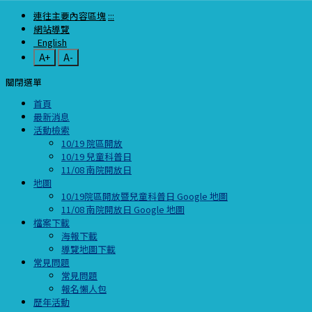
連往主要內容區塊
:::
網站導覽
English
A+
A-
關閉選單
首頁
最新消息
活動檢索
10/19 院區開放
10/19 兒童科普日
11/08 南院開放日
地圖
10/19院區開放暨兒童科普日 Google 地圖
11/08 南院開放日 Google 地圖
檔案下載
海報下載
導覽地圖下載
常見問題
常見問題
報名懶人包
歷年活動