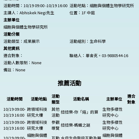
活動時間：10/19 09:00 -10/19 16:00
活動地點：細胞與個體生物學研究所
主講人：Abhiskek Negi先生
位置：1F 中庭
主辦單位
細胞與個體生物學研究所
活動分類
活動類型：成果展示
活動組別：生命科學
其他資訊
適合對象：
聯絡人：畢舍克。03-9880544-16
活動人數限制：
None
備註：
None
推薦活動
活動
適合
活動時間
活動地點
活動名稱
主辦單位
類型
對象
10/19 09:00-
跨領域科技
其他
生物多樣性
扭扭樂-你「縮」的算
10/19 16:00
研究大樓
活動
研究中心
10/19 09:00-
跨領域科技
參觀
生物多樣性
扭扭樂-螞蟻之謎
10/19 16:00
研究大樓
導覽
研究中心
細胞與個體
細胞與個體
10/19 09:00-
互動
水母生命階段互動及展