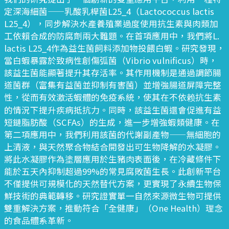
定深海細菌——乳酸乳桿菌L25_4（Lactococcus lactis
L25_4），同步解決水產養殖業過度使用抗生素與肉類加
工依賴合成的防腐劑兩大難題。在首項應用中，我們將L.
lactis L25_4作為益生菌飼料添加物投餵白蝦。研究發現，
當白蝦暴露於致病性創傷弧菌（Vibrio vulnificus）時，
該益生菌能顯著提升其存活率。其作用機制是通過調節腸
道菌群（富集有益菌並抑制有害菌）並增強腸道屏障完整
性，從而有效激活蝦體的免疫系統，使其在不依赖抗生素
的情況下提升疾病抵抗力。同時，該益生菌還會促進有益
短鏈脂肪酸（SCFAs）的生成，進一步增強蝦類健康。在
第二項應用中，我們利用該菌的代謝副產物——無細胞的
上清液，與天然聚合物結合開發出可生物降解的水凝膠。
將此水凝膠作為塗層應用於生豬肉表面後，在冷藏條件下
能於五天內抑制超過99%的常見腐敗菌生長。此創新平台
不僅提供可規模化的天然替代方案，更實現了永續生物保
鮮技術的典範轉移。研究證實單一自然來源微生物可提供
雙重解決方案，推動符合「全健康」（One Health）理念
的食品體系革新。