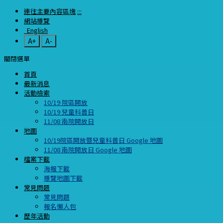
連往主要內容區塊
:::
網站導覽
English
A+
A-
關閉選單
首頁
最新消息
活動檢索
10/19 院區開放
10/19 兒童科普日
11/08 南院開放日
地圖
10/19院區開放暨兒童科普日 Google 地圖
11/08 南院開放日 Google 地圖
檔案下載
海報下載
導覽地圖下載
常見問題
常見問題
報名懶人包
歷年活動