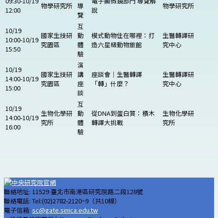
09:30-10/19
電子顯微鏡部門 導覽解
物學研究所
導
物學研究所
12:00
說
覽
互
10/19
國家生技研
動
模式動物住在哪裡：打
生醫轉譯研
10:00-10/19
究園區
體
造六星級動物旅館
究中心
15:50
驗
演
10/19
國家生技研
講
座談會｜生醫轉譯
生醫轉譯研
14:00-10/19
究園區
座
「轉」什麼？
究中心
15:00
談
互
10/19
生物化學研
動
從DNA到蛋白質：積木
生物化學研
14:00-10/19
究所
體
轉譯大挑戰
究所
16:00
驗
聯絡地址: 11529 臺北市南港區研究院路二段128號
聯絡電話: Tel:(02)2782-2120~9（共10線）
電子信箱:
sc@gate.sinica.edu.tw