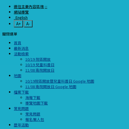
連往主要內容區塊
:::
網站導覽
English
A+
A-
關閉選單
首頁
最新消息
活動檢索
10/19 院區開放
10/19 兒童科普日
11/08 南院開放日
地圖
10/19院區開放暨兒童科普日 Google 地圖
11/08 南院開放日 Google 地圖
檔案下載
海報下載
導覽地圖下載
常見問題
常見問題
報名懶人包
歷年活動