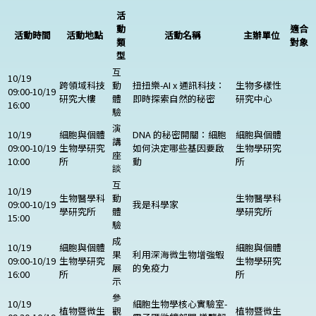
活
動
適合
活動時間
活動地點
活動名稱
主辦單位
類
對象
型
互
10/19
跨領域科技
動
扭扭樂-AI x 通訊科技：
生物多樣性
09:00-10/19
研究大樓
體
即時探索自然的秘密
研究中心
16:00
驗
演
10/19
細胞與個體
DNA 的秘密開關：細胞
細胞與個體
講
09:00-10/19
生物學研究
如何決定哪些基因要啟
生物學研究
座
10:00
所
動
所
談
互
10/19
生物醫學科
動
生物醫學科
09:00-10/19
我是科學家
學研究所
體
學研究所
15:00
驗
成
10/19
細胞與個體
細胞與個體
果
利用深海微生物增強蝦
09:00-10/19
生物學研究
生物學研究
展
的免疫力
16:00
所
所
示
參
10/19
細胞生物學核心實驗室-
植物暨微生
觀
植物暨微生